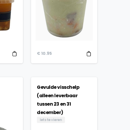
€
10.95
Gevulde visschelp
(alleen leverbaar
tussen 23 en 31
december)
Iets te vieren