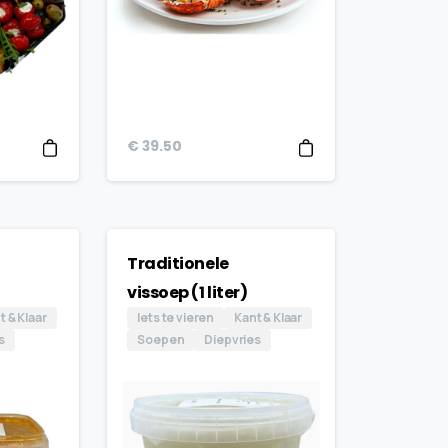
€
39.50
Traditionele
vissoep (1 liter)
t & Klaar
Iets te vieren
Kant & Klaar
s
Soepen
Diepvries