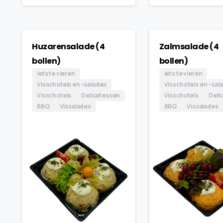
Huzarensalade (4
Zalmsalade (4
bollen)
bollen)
Iets te vieren
Iets te vieren
Visschotels en -salades
Visschotels en -sal
Visschotels
Delicatessen
Visschotels
Deli
BBQ
Vissalades
BBQ
Vissalades