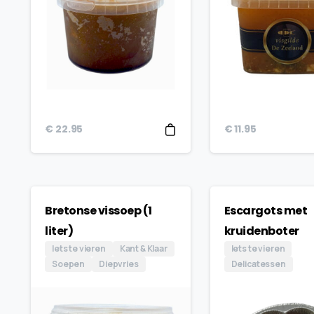
€
22.95
€
11.95
Bretonse vissoep (1
Escargots met
liter)
kruidenboter
Iets te vieren
Kant & Klaar
Iets te vieren
Soepen
Diepvries
Delicatessen