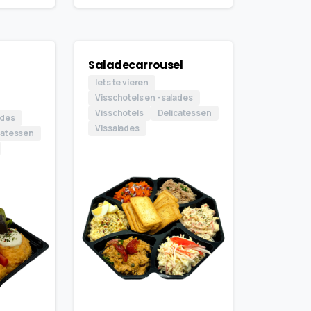
Saladecarrousel
Iets te vieren
Visschotels en -salades
Visschotels
Delicatessen
ades
Vissalades
catessen