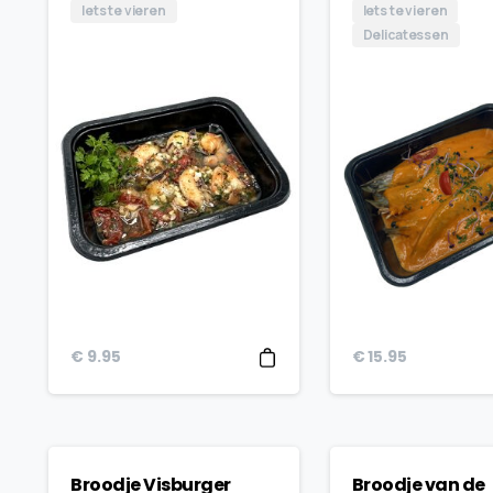
Iets te vieren
Iets te vieren
Delicatessen
€
9.95
€
15.95
Broodje Visburger
Broodje van de