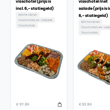
visschotel (prijs is
visschotel met
incl. 6,- statiegeld)
salade (prijs is i
Iets te vieren
6,- statiegeld)
Visschotels en -salades
Iets te vieren
Visschotels
Visschotels en -sal
Visschotels
€
97.80
€
93.80