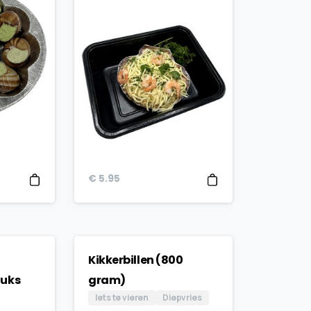
€
5.95
Kikkerbillen (800
tuks
gram)
Iets te vieren
Diepvries