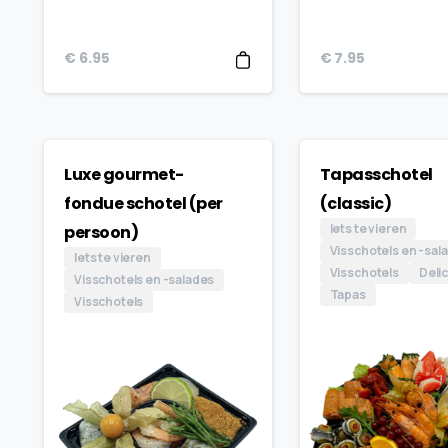
€
6.95
€
7.95
Luxe gourmet-
Tapasschotel
fondue schotel (per
(classic)
Iets te vieren
persoon)
Visschotels en -sal
Iets te vieren
Visschotels
Deli
Visschotels en -salades
Tapas
Visschotels