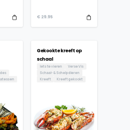
€
29.95
Gekookte kreeft op
schaal
Iets te vieren
Verse Vis
ades
Schaal- & Schelpdieren
catessen
Kreeft
Kreeft gekookt