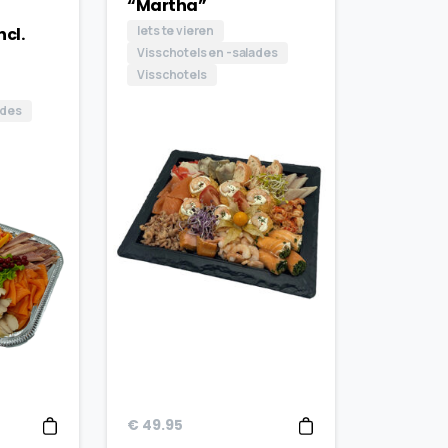
“Martha”
Iets te vieren
ncl.
Visschotels en -salades
Visschotels
ades
€
49.95