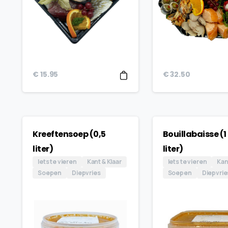
€
15.95
€
32.50
Kreeftensoep (0,5
Bouillabaisse (1
liter)
liter)
Iets te vieren
Kant & Klaar
Iets te vieren
Kan
Soepen
Diepvries
Soepen
Diepvrie