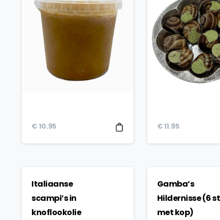
€
10.95
€
11.95
Italiaanse
Gamba’s
scampi’s in
Hildernisse (6 s
knoflookolie
met kop)