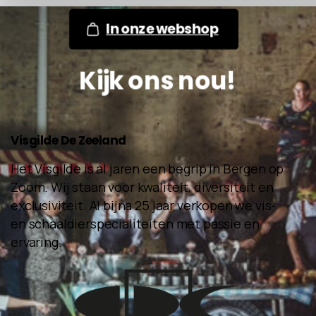
In onze webshop
Kijk ons nou!
.
Visgilde
De
Zeeland
Het Visgilde is al jaren een begrip in Bergen op
Zoom. Wij staan voor kwaliteit, diversiteit en
exclusiviteit. Al bijna 25 jaar verkopen we vis-
en schaaldierspecialiteiten met passie en
ervaring.