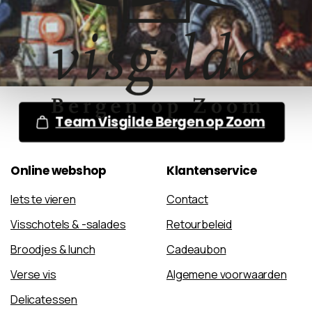
Team Visgilde Bergen op Zoom
Online
webshop
Klantenservice
Iets te vieren
Contact
Visschotels & -salades
Retourbeleid
Broodjes & lunch
Cadeaubon
Verse vis
Algemene voorwaarden
Delicatessen