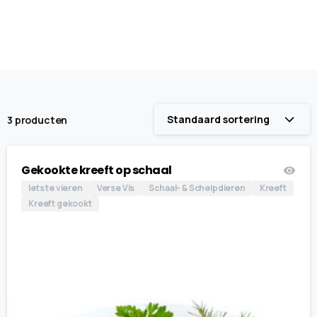
Standaard sortering
3 producten
Gekookte kreeft op schaal
Iets te vieren
Verse Vis
Schaal- & Schelpdieren
Kreeft
Kreeft gekookt