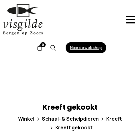
0
Naar de webshop
Search
Kreeft
gekookt
Winkel
Schaal- & Schelpdieren
Kreeft
Kreeft gekookt