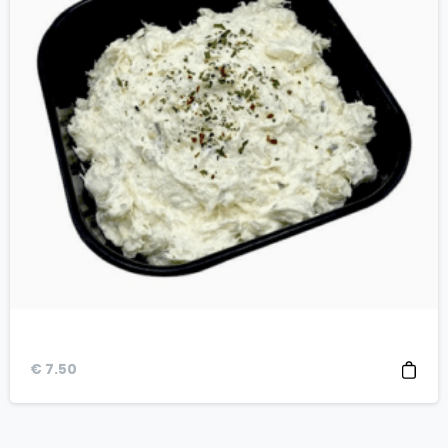
€
7.50