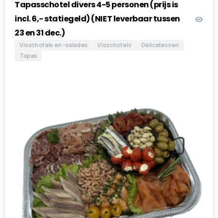
Tapasschotel divers 4-5 personen (prijs is
incl. 6,- statiegeld) (NIET leverbaar tussen
23 en 31 dec.)
Visschotels en -salades
Visschotels
Delicatessen
Tapas