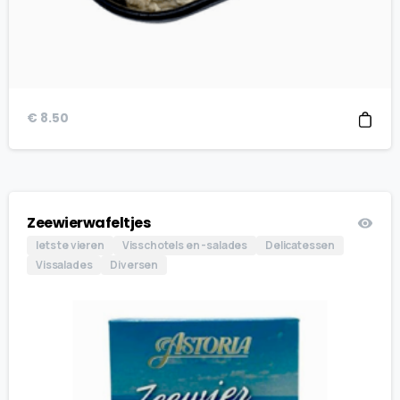
€
8.50
Zeewierwafeltjes
Iets te vieren
Visschotels en -salades
Delicatessen
Vissalades
Diversen