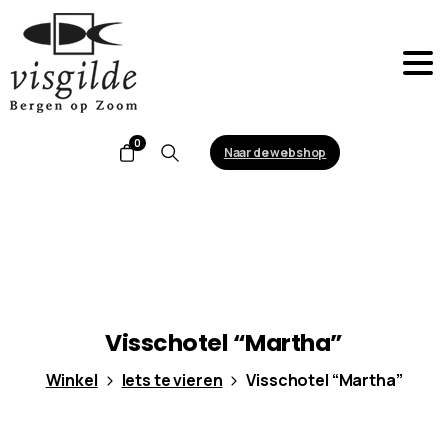
0
Naar de webshop
Search
Visschotel
“Martha”
Winkel
Iets te vieren
Visschotel “Martha”