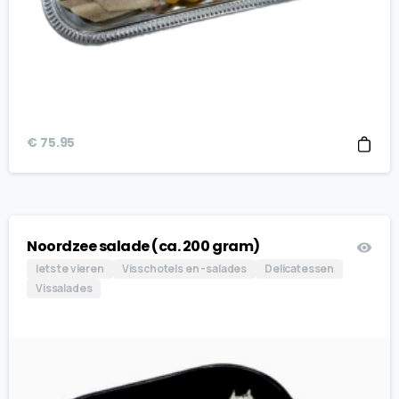
€
75.95
Noordzee salade (ca. 200 gram)
Iets te vieren
Visschotels en -salades
Delicatessen
Vissalades