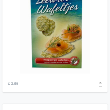
€
3.95