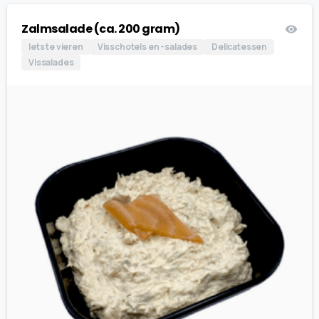
Zalmsalade (ca. 200 gram)
Iets te vieren
Visschotels en -salades
Delicatessen
Vissalades