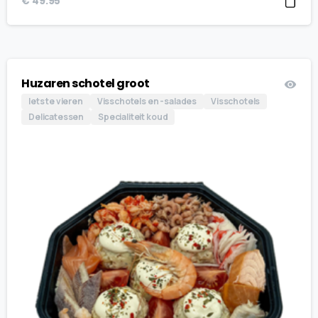
€
49.95
Huzaren schotel groot
Iets te vieren
Visschotels en -salades
Visschotels
Delicatessen
Specialiteit koud