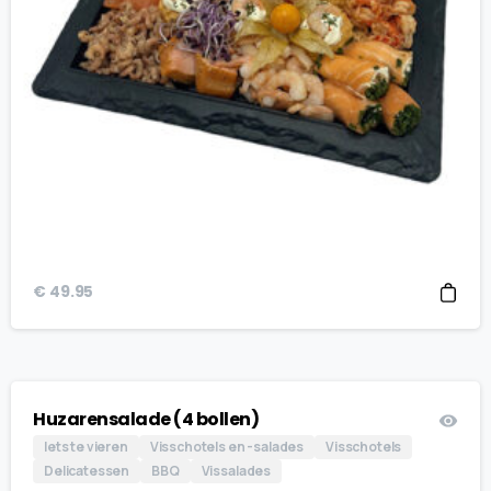
€
49.95
Huzarensalade (4 bollen)
Iets te vieren
Visschotels en -salades
Visschotels
Delicatessen
BBQ
Vissalades