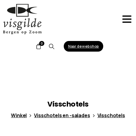
0
Naar de webshop
Search
Visschotels
Winkel
Visschotels en -salades
Visschotels