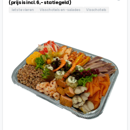
(prijs is incl. 6,- statiegeld)
Iets te vieren
Visschotels en -salades
Visschotels