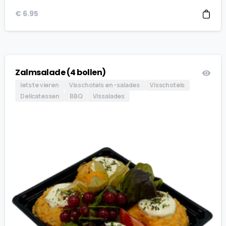
€
6.95
Zalmsalade (4 bollen)
Iets te vieren
Visschotels en -salades
Visschotels
Delicatessen
BBQ
Vissalades