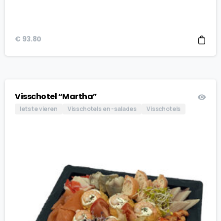
€
93.80
Visschotel “Martha”
Iets te vieren
Visschotels en -salades
Visschotels