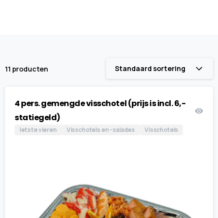
Standaard sortering
11 producten
4 pers. gemengde visschotel (prijs is incl. 6,-
statiegeld)
Iets te vieren
Visschotels en -salades
Visschotels