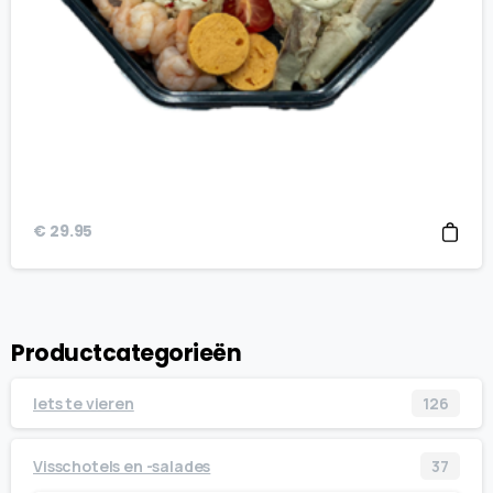
€
29.95
Productcategorieën
Iets te vieren
126
Visschotels en -salades
37