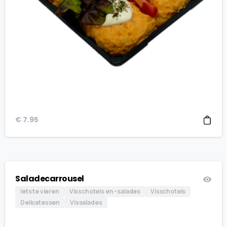
€
7.95
Saladecarrousel
Iets te vieren
Visschotels en -salades
Visschotels
Delicatessen
Vissalades