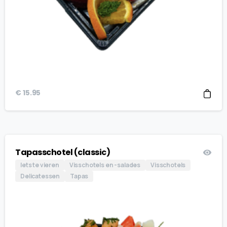
€
15.95
Tapasschotel (classic)
Iets te vieren
Visschotels en -salades
Visschotels
Delicatessen
Tapas