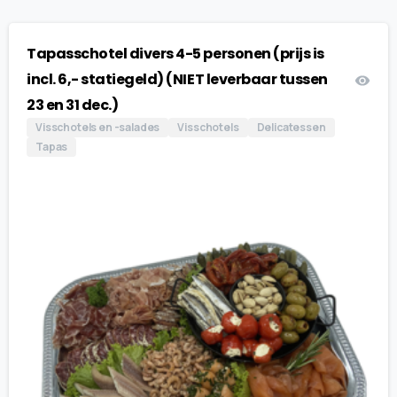
Tapasschotel divers 4-5 personen (prijs is
incl. 6,- statiegeld) (NIET leverbaar tussen
23 en 31 dec.)
Visschotels en -salades
Visschotels
Delicatessen
Tapas