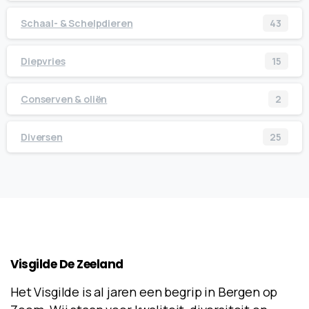
Schaal- & Schelpdieren
43
Diepvries
15
Conserven & oliën
2
Diversen
25
Visgilde
De
Zeeland
Het Visgilde is al jaren een begrip in Bergen op