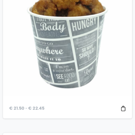
Prijsklasse:
-
€
21.50
€
22.45
€ 21.50
tot
€ 22.45