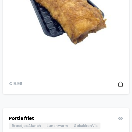
€
9.95
Portie friet
Broodjes & lunch
Lunch warm
Gebakken Vis