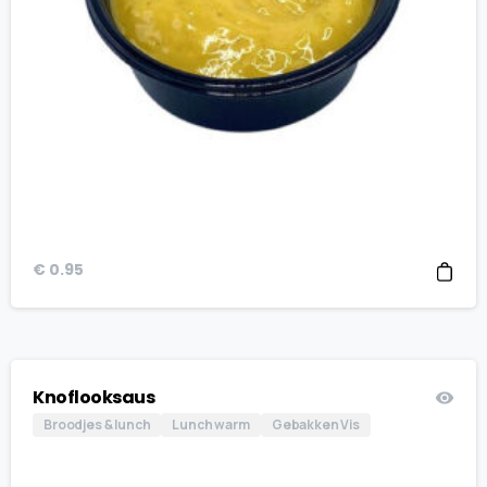
€
0.95
Knoflooksaus
Broodjes & lunch
Lunch warm
Gebakken Vis