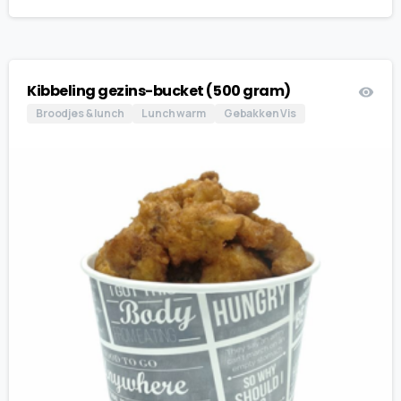
€ 11.95
tot
€ 12.90
Kibbeling gezins-bucket (500 gram)
Broodjes & lunch
Lunch warm
Gebakken Vis