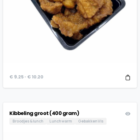
Prijsklasse:
-
€
9.25
€
10.20
€ 9.25
tot
€ 10.20
Kibbeling groot (400 gram)
Broodjes & lunch
Lunch warm
Gebakken Vis