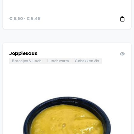
Prijsklasse:
-
€
5.50
€
6.45
€ 5.50
tot
€ 6.45
Joppiesaus
Broodjes & lunch
Lunch warm
Gebakken Vis