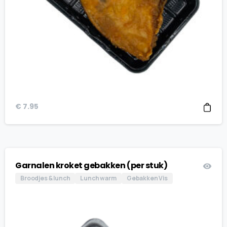
€
7.95
Garnalen kroket gebakken (per stuk)
Broodjes & lunch
Lunch warm
Gebakken Vis