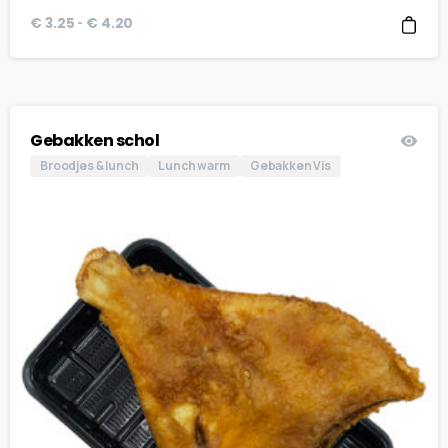
Prijsklasse:
-
€
3.25
€
4.20
€ 3.25
tot
€ 4.20
Gebakken schol
Broodjes & lunch
Lunch warm
Gebakken Vis