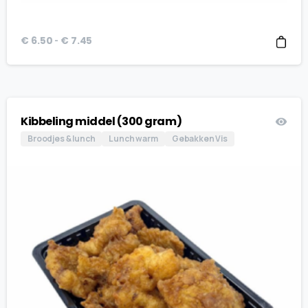
Prijsklasse:
-
€
6.50
€
7.45
€ 6.50
tot
€ 7.45
Kibbeling middel (300 gram)
Broodjes & lunch
Lunch warm
Gebakken Vis