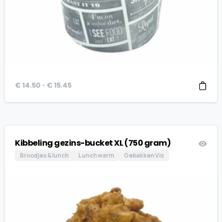
Prijsklasse:
-
€
14.50
€
15.45
€ 14.50
tot
€ 15.45
Kibbeling gezins-bucket XL (750 gram)
Broodjes & lunch
Lunch warm
Gebakken Vis