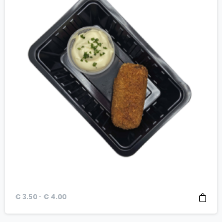
Prijsklasse:
-
€
3.50
€
4.00
€ 3.50
tot