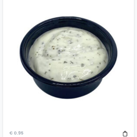
€
0.95