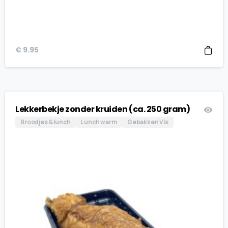
€
9.95
Lekkerbekje zonder kruiden (ca. 250 gram)
Broodjes & lunch
Lunch warm
Gebakken Vis