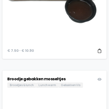
Prijsklasse:
-
€
7.50
€
10.90
€ 7.50
tot
€ 10.90
Broodje gebakken mosseltjes
Broodjes & lunch
Lunch warm
Gebakken Vis