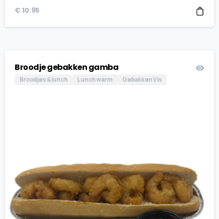
€
10.95
Broodje gebakken gamba
Broodjes & lunch
Lunch warm
Gebakken Vis