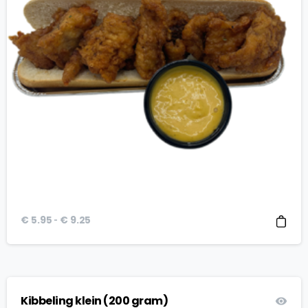
Prijsklasse:
-
€
5.95
€
9.25
€ 5.95
tot
€ 9.25
Kibbeling klein (200 gram)