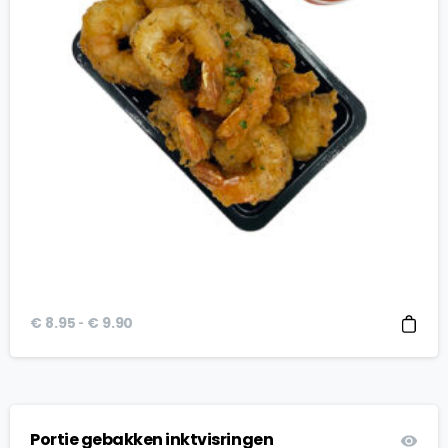
Prijsklasse:
-
€
8.95
€
9.90
€ 8.95
tot
€ 9.90
Portie gebakken inktvisringen