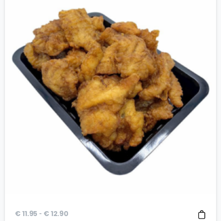
Prijsklasse:
-
€
11.95
€
12.90