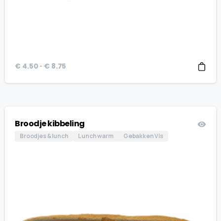
Prijsklasse:
-
€
4.50
€
8.75
€ 4.50
tot
€ 8.75
Broodje kibbeling
Broodjes & lunch
Lunch warm
Gebakken Vis