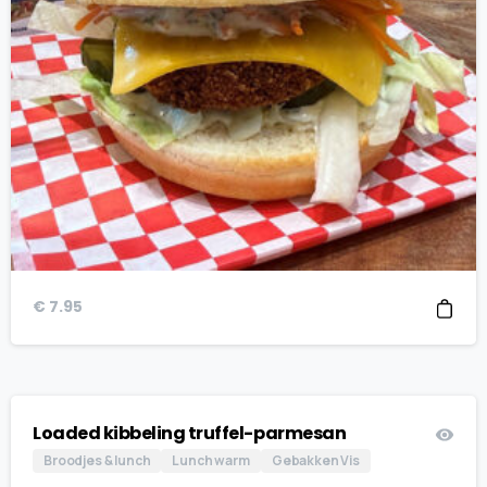
€
7.95
Loaded kibbeling truffel-parmesan
Broodjes & lunch
Lunch warm
Gebakken Vis