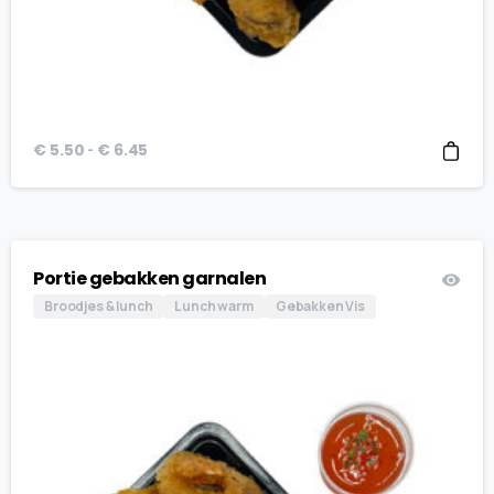
Prijsklasse:
-
€
5.50
€
6.45
€ 5.50
tot
€ 6.45
Portie gebakken garnalen
Broodjes & lunch
Lunch warm
Gebakken Vis