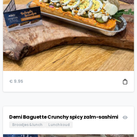
€
9.95
Demi Baguette Crunchy spicy zalm-sashimi
Broodjes & lunch
Lunch koud