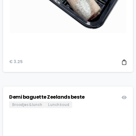
€
3.25
Demi baguette Zeelands beste
Broodjes & lunch
Lunch koud