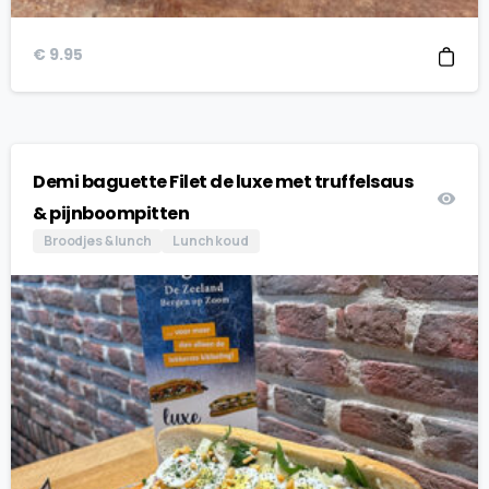
€
9.95
Demi baguette Filet de luxe met truffelsaus
& pijnboompitten
Broodjes & lunch
Lunch koud