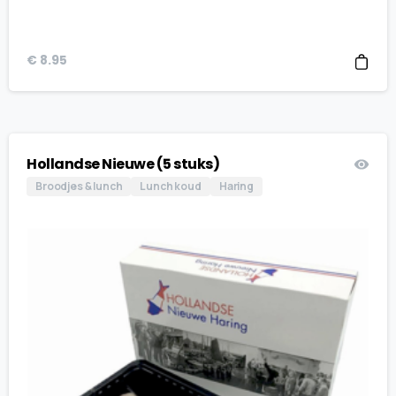
€
8.95
Hollandse Nieuwe (5 stuks)
Broodjes & lunch
Lunch koud
Haring