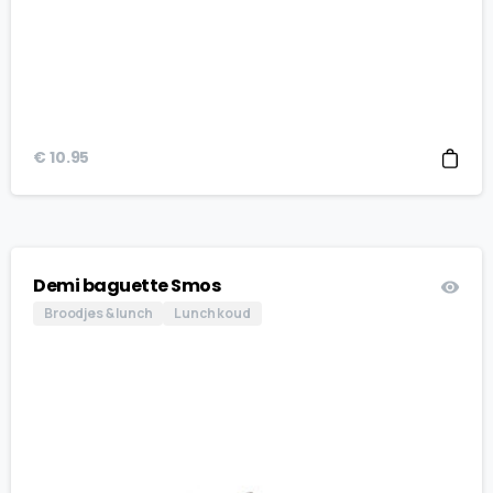
€
10.95
Demi baguette Smos
Broodjes & lunch
Lunch koud