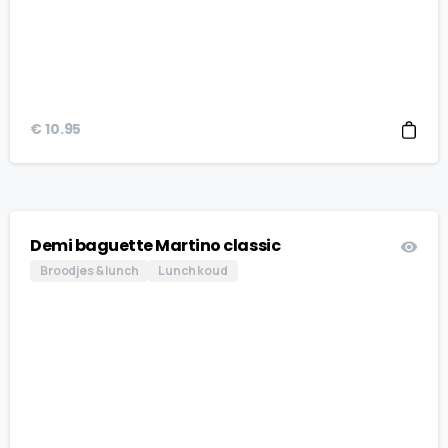
€
10.95
Demi baguette Martino classic
Broodjes & lunch
Lunch koud