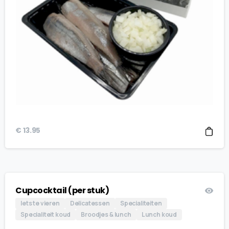
€
13.95
Cupcocktail (per stuk)
Iets te vieren
Delicatessen
Specialiteiten
Specialiteit koud
Broodjes & lunch
Lunch koud