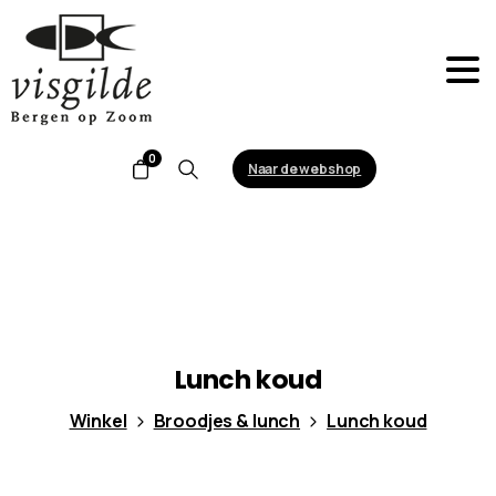
0
Naar de webshop
Search
Lunch
koud
Winkel
Broodjes & lunch
Lunch koud