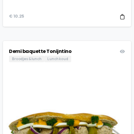
€
10.25
Demi baquette Tonijntino
Broodjes & lunch
Lunch koud