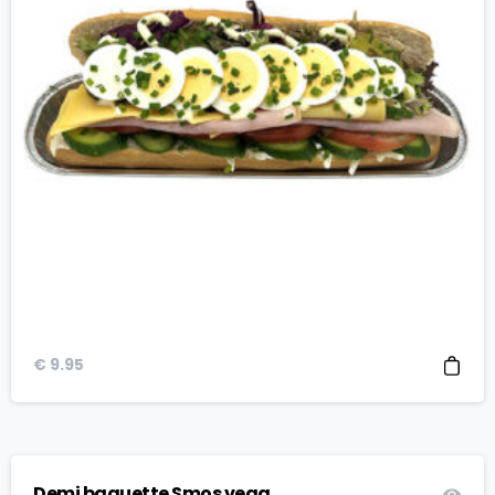
€
9.95
Demi baguette Smos vega