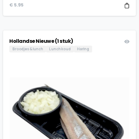
€
5.95
Hollandse Nieuwe (1 stuk)
Broodjes & lunch
Lunch koud
Haring