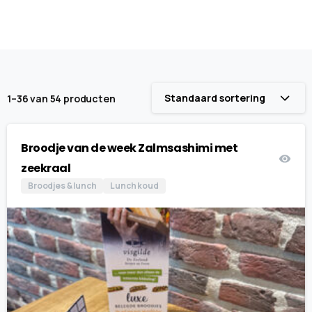
Standaard sortering
1–36 van 54 producten
Broodje van de week Zalmsashimi met
zeekraal
Broodjes & lunch
Lunch koud