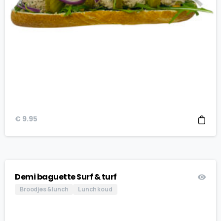
€
9.95
Demi baguette Surf & turf
Broodjes & lunch
Lunch koud