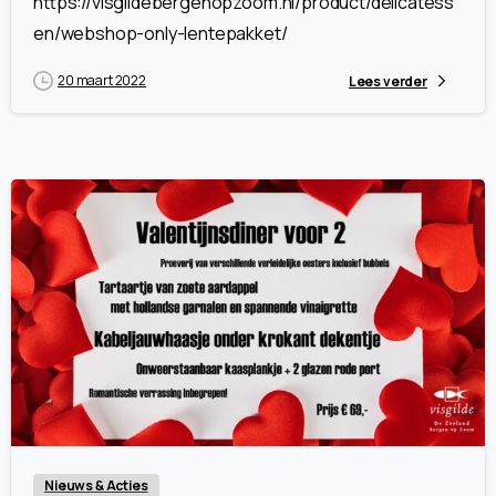
https://visgildebergenopzoom.nl/product/delicatess
en/webshop-only-lentepakket/
20 maart 2022
Lees verder
9
Nieuws & Acties