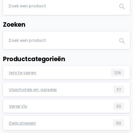
Zoeken
Productcategorieën
Iets te vieren
126
Visschotels en -salades
37
Verse Vis
30
Delicatessen
90