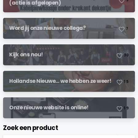
(actie is afgelopen)
Word jij onze nieuwe collega?
7
Kijk ons nou!
3
0
Hollandse Nieuwe… we hebben ze weer!
1
5
Onze nieuwe website is online!
1
9
Zoek een product