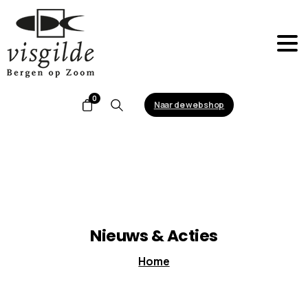
0
Naar de webshop
Search
Nieuws
&
Acties
Home