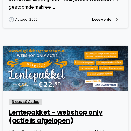
gestoomde makreel...
7 oktober 2022
Lees verder
7
4
Nieuws & Acties
Lentepakket – webshop only
(actie is afgelopen)