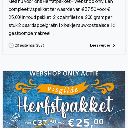
Kies nu voor ons Herfstpakket – webshop only. Een
compleet vispakket ter waarde van € 37,50 voor €
25,00! Inhoud pakket: 2 x zalmfilet ca. 200 gram per
stuk 2 x aardappelgratin 1 x bakje rauwkostsalade 1 x
gestoomde makreel...
28 september 2023
Lees verder