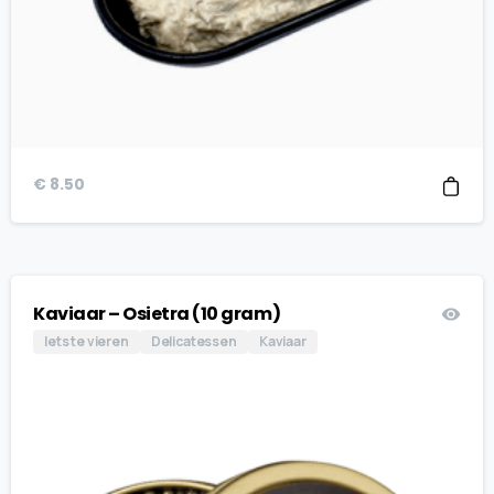
€
8.50
Kaviaar – Osietra (10 gram)
Iets te vieren
Delicatessen
Kaviaar