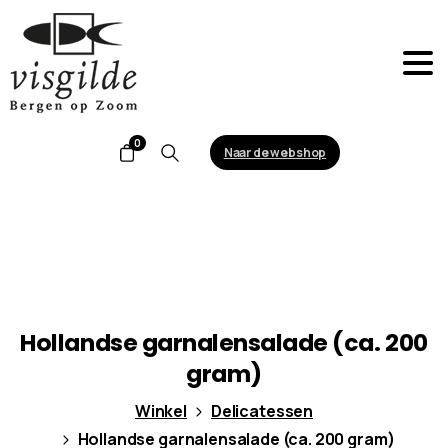
0
Naar de webshop
Search
Hollandse
garnalensalade
(ca.
200
gram)
Winkel
Delicatessen
Hollandse garnalensalade (ca. 200 gram)