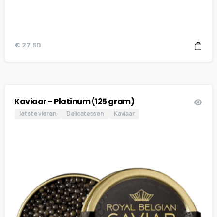
€
27.50
Kaviaar – Platinum (125 gram)
Iets te vieren
Delicatessen
Kaviaar