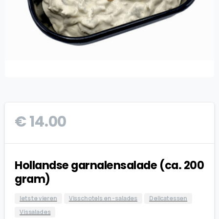
€
14.00
Hollandse garnalensalade (ca. 200
gram)
Iets te vieren
Visschotels en -salades
Delicatessen
Vissalades