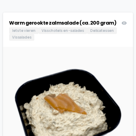
Warm gerookte zalmsalade (ca. 200 gram)
Iets te vieren
Visschotels en -salades
Delicatessen
Vissalades