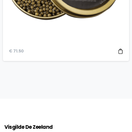
€
71.50
Visgilde
De
Zeeland