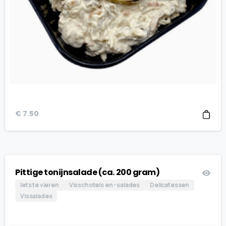
€
7.50
Pittige tonijnsalade (ca. 200 gram)
Iets te vieren
Visschotels en -salades
Delicatessen
Vissalades