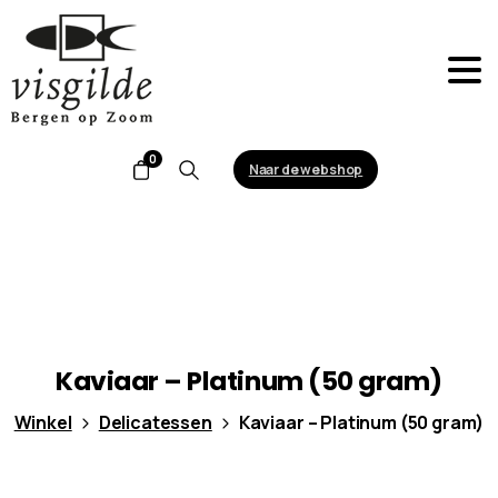
0
Naar de webshop
Search
Kaviaar
–
Platinum
(50
gram)
Winkel
Delicatessen
Kaviaar – Platinum (50 gram)