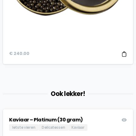
€
240.00
Ook lekker!
Kaviaar – Platinum (30 gram)
Iets te vieren
Delicatessen
Kaviaar