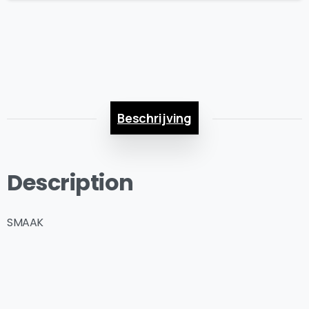
gram)
quantity
Beschrijving
Description
SMAAK