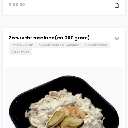
€
60.00
Zeevruchtensalade (ca. 200 gram)
Iets te vieren
Visschotels en -salades
Delicatessen
Vissalades