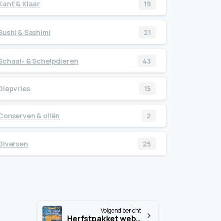
Kant & Klaar
19
Sushi & Sashimi
21
Schaal- & Schelpdieren
43
Diepvries
15
Conserven & oliën
2
Diversen
25
Volgend bericht
Herfstpakket webshop only