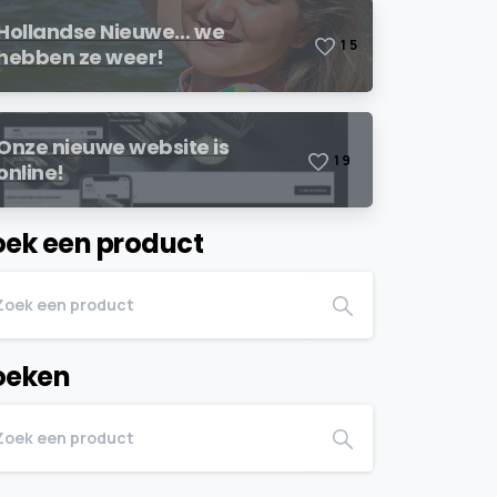
Hollandse Nieuwe… we
1
5
hebben ze weer!
Onze nieuwe website is
1
9
online!
oek een product
oeken