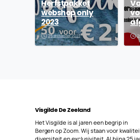
Herfstpakket
Va
webshop only
vo
2023
af
28 september 2023
2
Visgilde
De
Zeeland
Het Visgilde is al jaren een begrip in
Bergen op Zoom. Wij staan voor kwalitei
diversiteit en exclusiviteit. Al bijna 25 ja