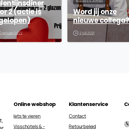
lentijnsdiner
Nieuws & Acties
or 2 (actie is
Word jij onze
gelopen)
nieuwe collega
0 januari 2022
2 juli 2021
Online
webshop
Klantenservice
C
Iets te vieren
Contact
t,
Visschotels & -
Retourbeleid
ar