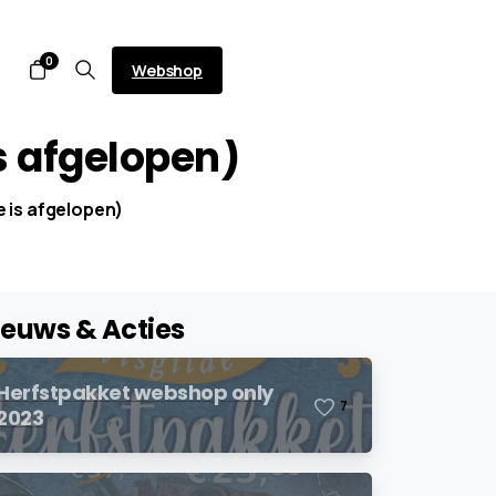
0
Webshop
s
afgelopen)
 is afgelopen)
ieuws & Acties
Herfstpakket webshop only
7
2023