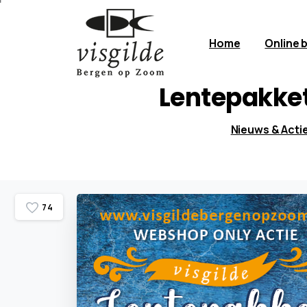
Home
Online 
Lentepakke
Nieuws & Acti
7
4