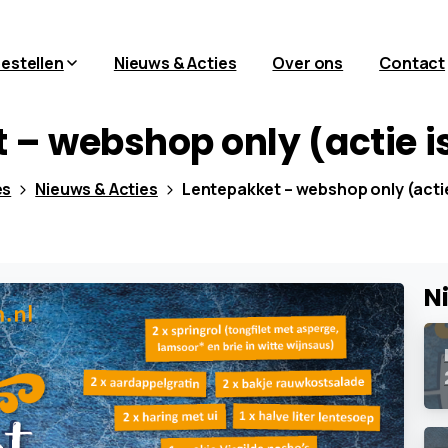
bestellen
Nieuws & Acties
Over ons
Contact
t
–
webshop
only
(actie
i
es
Nieuws & Acties
Lentepakket – webshop only (actie
N