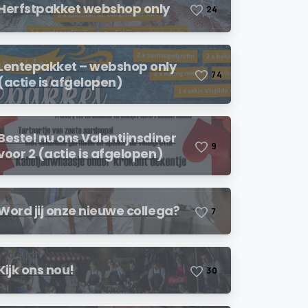
Herfstpakket webshop only
2
4
Lentepakket – webshop only
7
4
(actie is afgelopen)
Bestel nu ons Valentijnsdiner
9
voor 2 (actie is afgelopen)
Word jij onze nieuwe collega?
7
Kijk ons nou!
3
0