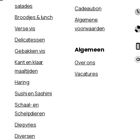
salades
Cadeaubon
Broodjes & lunch
Algemene
Verse vis
voorwaarden
Delicatessen
Algemeen
Gebakken vis
Kant en klaar
Over ons
maaltijden
Vacatures
Haring
Sushi en Sashimi
Schaal- en
Schelpdieren
Diepvries
Diversen