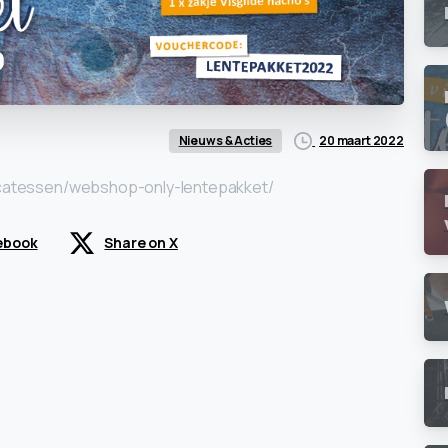
20 maart 2022
Nieuws & Acties
licatessen/webshop-only-lentepakket/
ebook
Share on X