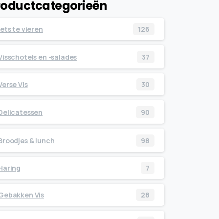
roductcategorieën
Iets te vieren
126
Visschotels en -salades
37
Verse Vis
30
Delicatessen
90
Broodjes & lunch
98
Haring
7
Gebakken Vis
28