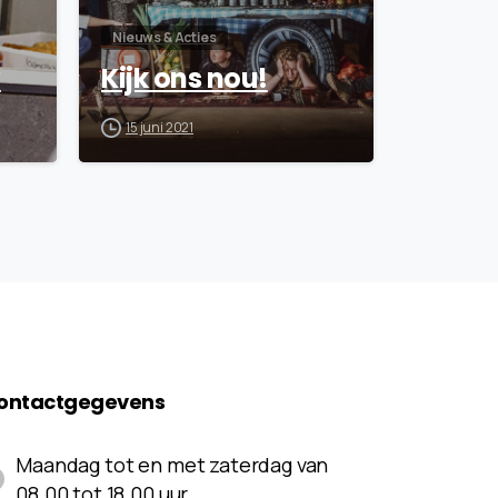
Nieuws & Acties
?
Kijk ons nou!
15 juni 2021
ontactgegevens
Maandag tot en met zaterdag van
08.00 tot 18.00 uur