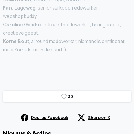
Fara Lageweg
, senior verkoopmedewerker,
webshopbuddy.
Caroline Geldhof
, allround medewerker, haringsnijder,
creatieve geest.
Korne Bout
, allround medewerker, niemand is onmisbaar,
maar Korne komt in de buurt;).
3
0
Deel op Facebook
Share on X
Nieuws & Acties