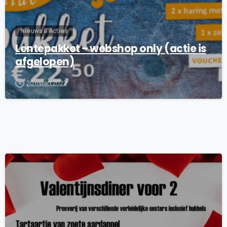
Nieuws & Acties
Lentepakket – webshop only (actie is
afgelopen)
20 maart 2022
9