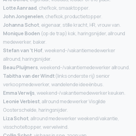
Lotte Aanraad
, chefkok, smaaktopper.
John Jongenelen
, chefkok,productietopper.
Johanna Schot
, eigenaar, stille kracht, HR, vrouw van.
Monique Boden
(op de trap) kok, haringsnijder, allround
medewerker, baker.
Stefan van ’t Hof
, weekend-/vakantiemedewerker
allround, haringsnijder.
Beau Pluijmers
, weekend-/vakantiemedewerker allround.
Tabitha van der Windt
(links onderste rij) senior
verkoopmedewerker, wandelende ideeënbus.
Emma Verwijs
, weekend-/vakantiemedewerker keuken.
Leonie Verbiest
, allround medewerker Visgilde
Oosterschelde, haringsnijder.
Liza Schot
, allround medewerker weekend/vakantie,
visschoteltopper, wervelwind.
Collin Schot
, visbaas in spe, zoon van.