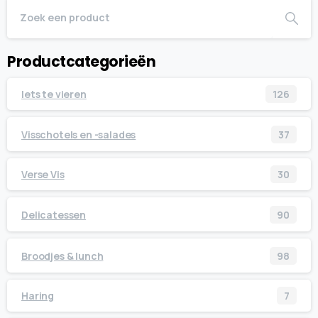
Productcategorieën
Iets te vieren
126
Visschotels en -salades
37
Verse Vis
30
Delicatessen
90
Broodjes & lunch
98
Haring
7