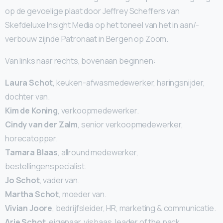
op de gevoelige plaat door Jeffrey Scheffers van
Skefdeluxe Insight Media op het toneel van het in aan/-
verbouw zijnde Patronaat in Bergen op Zoom.
Van links naar rechts, bovenaan beginnen:
Laura Schot
, keuken-afwasmedewerker, haringsnijder,
dochter van.
Kim de Koning
, verkoopmedewerker.
Cindy van der Zalm
, senior verkoopmedewerker,
horecatopper.
Tamara Blaas
, allround medewerker,
bestellingenspecialist.
Jo Schot
, vader van.
Martha Schot
, moeder van.
Vivian Joore
, bedrijfsleider, HR, marketing & communicatie.
Arie Schot
, eigenaar, visbaas, leader of the pack.