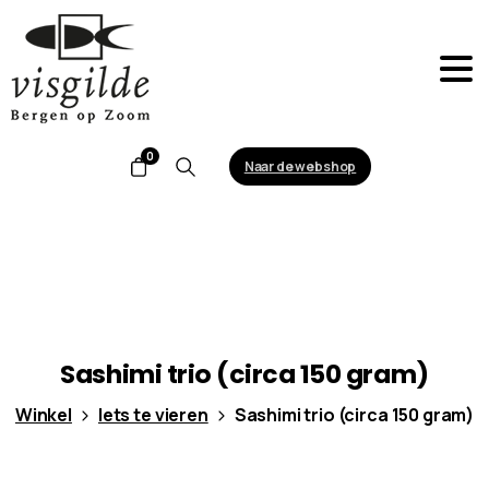
0
Naar de webshop
Search
Sashimi
trio
(circa
150
gram)
Winkel
Iets te vieren
Sashimi trio (circa 150 gram)