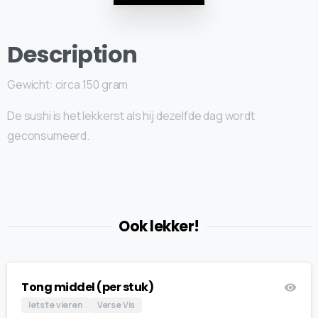
Description
Gewicht: circa 150 gram
De sushi is het lekkerst als hij dezelfde dag wordt
geconsumeerd.
Ook lekker!
Tong middel (per stuk)
Iets te vieren
Verse Vis