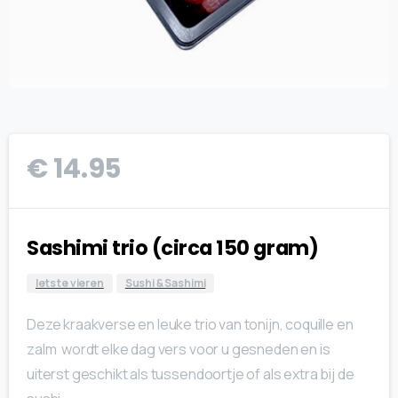
€
14.95
Sashimi trio (circa 150 gram)
Iets te vieren
Sushi & Sashimi
Deze kraakverse en leuke trio van tonijn, coquille en
zalm wordt elke dag vers voor u gesneden en is
uiterst geschikt als tussendoortje of als extra bij de