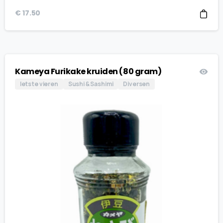
€
17.50
Kameya Furikake kruiden (80 gram)
Iets te vieren
Sushi & Sashimi
Diversen