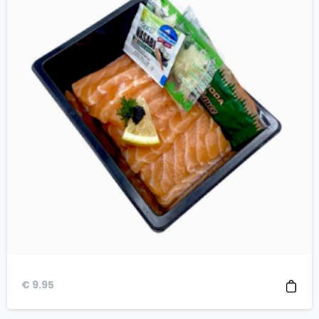
€
9.95