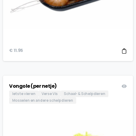
€
11.95
Vongole (per netje)
Iets te vieren
Verse Vis
Schaal- & Schelpdieren
Mosselen en andere schelpdieren