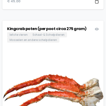
€
45.00
Kingcrab poten (per poot circa 275 gram)
Iets te vieren
Schaal- & Schelpdieren
Mosselen en andere schelpdieren