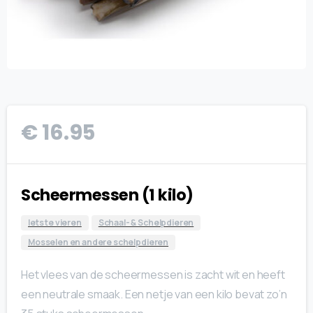
€
16.95
Scheermessen (1 kilo)
Iets te vieren
Schaal- & Schelpdieren
Mosselen en andere schelpdieren
Het vlees van de scheermessen is zacht wit en heeft
een neutrale smaak. Een netje van een kilo bevat zo’n