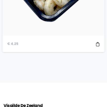
€
4.25
Visgilde
De
Zeeland