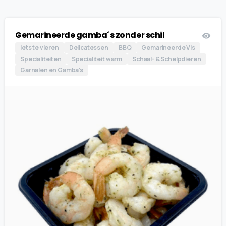
Gemarineerde gamba´s zonder schil
Iets te vieren
Delicatessen
BBQ
Gemarineerde Vis
Specialiteiten
Specialiteit warm
Schaal- & Schelpdieren
Garnalen en Gamba's