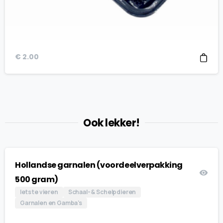
€
2.00
Ook lekker!
Hollandse garnalen (voordeelverpakking
500 gram)
Iets te vieren
Schaal- & Schelpdieren
Garnalen en Gamba's