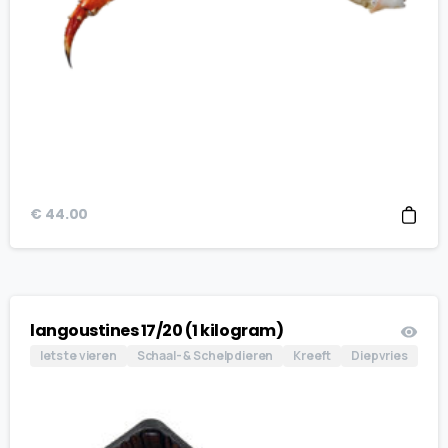
€
44.00
langoustines 17/20 (1 kilogram)
Iets te vieren
Schaal- & Schelpdieren
Kreeft
Diepvries