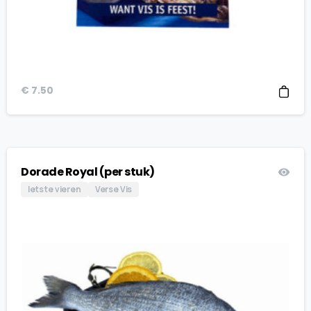
€
7.50
Dorade Royal (per stuk)
Iets te vieren
Verse Vis