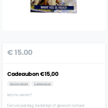
€
15.00
Cadeaubon €15,00
Iets te vieren
Cadeaubon
Iets te vieren?
Een verjaardag, bedankje of gewoon zomaar.