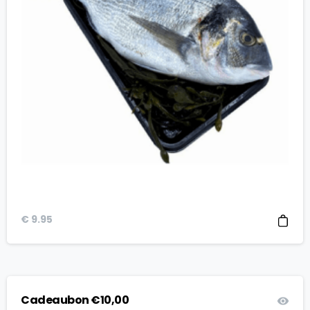
€
9.95
Cadeaubon €10,00