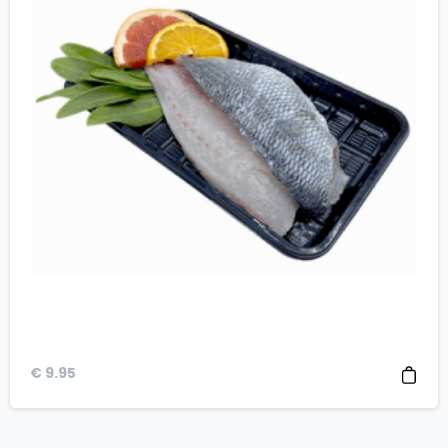
€
9.95