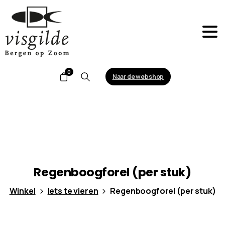
0
Naar de webshop
Search
Regenboogforel
(per
stuk)
Winkel
Iets te vieren
Regenboogforel (per stuk)