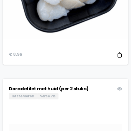
€
8.95
Doradefilet met huid (per 2 stuks)
Iets te vieren
Verse Vis