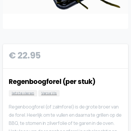
€
22.95
Regenboogforel (per stuk)
Iets te vieren
Verse Vis
Regenboogforel (of zalmforel) is de grote broer van
de forel. Heerlijk om te vullen en daarna te grillen op de
BBQ, te stomen in zilverfolie of te garen in de oven.