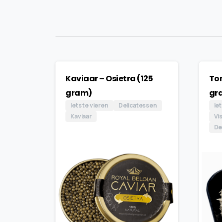
Kaviaar – Osietra (125
Ton
gram)
gr
Iets te vieren
Delicatessen
Iet
Kaviaar
Vi
De