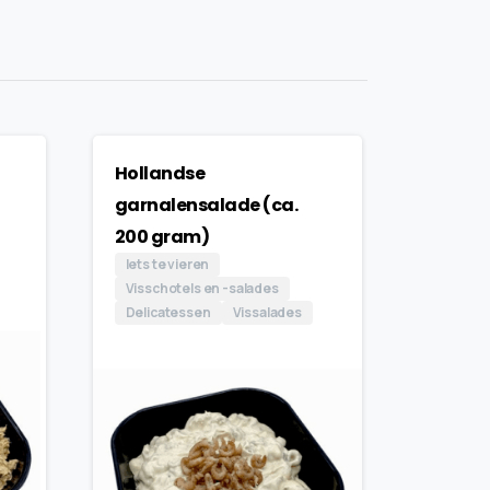
Hollandse
garnalensalade (ca.
200 gram)
Iets te vieren
Visschotels en -salades
Delicatessen
Vissalades