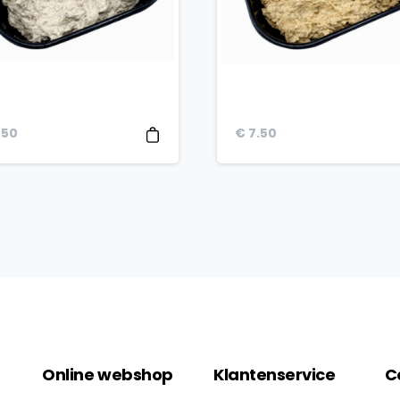
.50
€
7.50
Online
webshop
Klantenservice
C