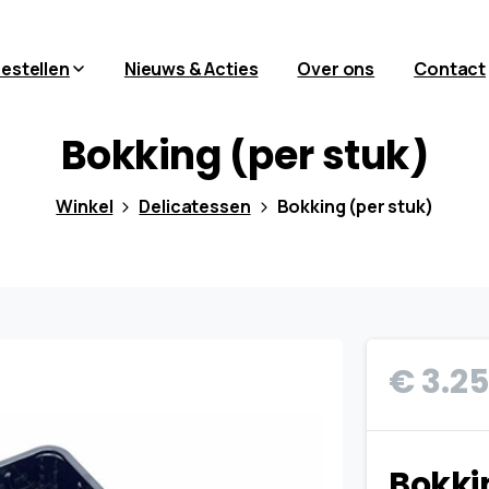
bestellen
Nieuws & Acties
Over ons
Contact
Bokking
(per
stuk)
Winkel
Delicatessen
Bokking (per stuk)
€
3.25
Bokki