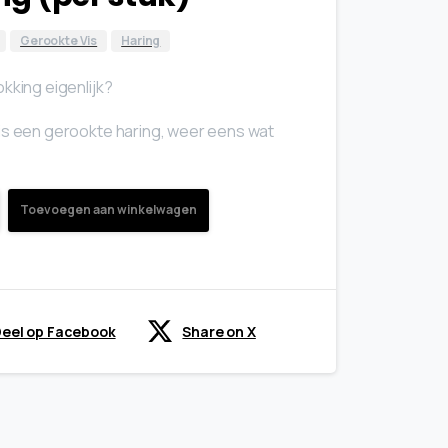
Gerookte Vis
Haring
kking eigenlijk?
is een gerookte haring, weer eens wat
Toevoegen aan winkelwagen
eel op Facebook
Share on X