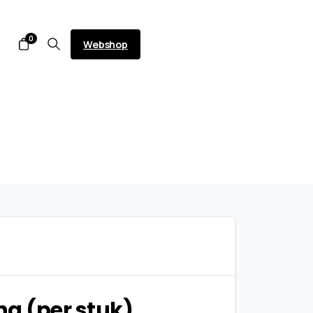
0
Webshop
ng (per stuk)