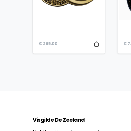
€
285.00
€
7
Visgilde
De
Zeeland