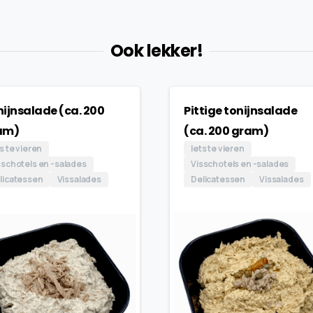
Ook lekker!
ijnsalade (ca. 200
Pittige tonijnsalade
am)
(ca. 200 gram)
s te vieren
Iets te vieren
sschotels en -salades
Visschotels en -salades
licatessen
Vissalades
Delicatessen
Vissalades