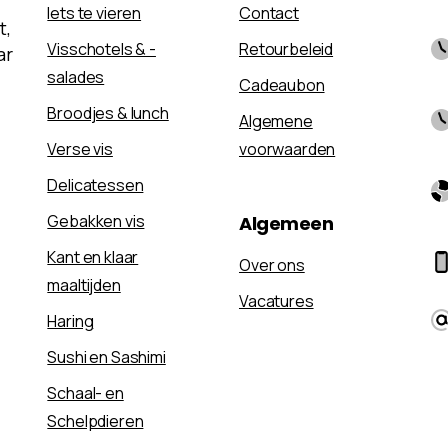
Iets te vieren
Contact
t,
Visschotels & -
Retourbeleid
ar
salades
Cadeaubon
Broodjes & lunch
Algemene
Verse vis
voorwaarden
Delicatessen
Gebakken vis
Algemeen
Kant en klaar
Over ons
maaltijden
Vacatures
Haring
Sushi en Sashimi
Schaal- en
Schelpdieren