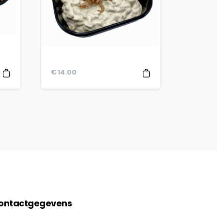
€
14.00
ontactgegevens