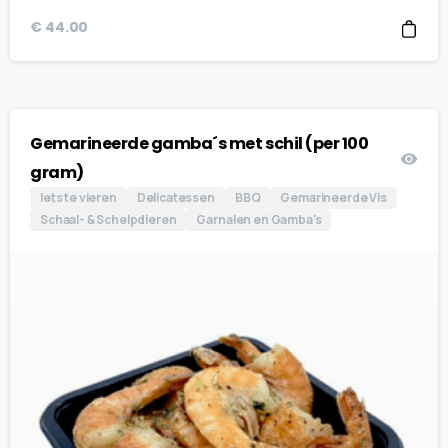
€
44.00
Gemarineerde gamba´s met schil (per 100
gram)
Iets te vieren
Delicatessen
BBQ
Gemarineerde Vis
Schaal- & Schelpdieren
Garnalen en Gamba's