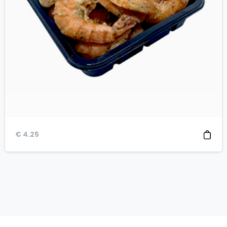
€
4.25