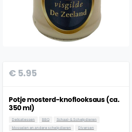
€
5.95
Potje mosterd-knoflooksaus (ca.
350 ml)
Delicatessen
BBQ
Schaal- & Schelpdieren
Mosselen en andere schelpdieren
Diversen