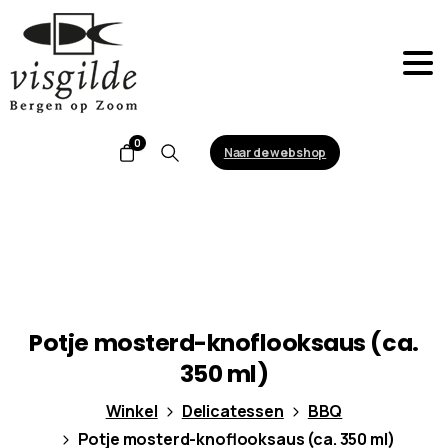
0
Naar de webshop
Search
Potje
mosterd-knoflooksaus
(ca.
350
ml)
Winkel
Delicatessen
BBQ
Potje mosterd-knoflooksaus (ca. 350 ml)