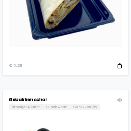
€
4.25
Gebakken schol
Broodjes & lunch
Lunch warm
Gebakken Vis