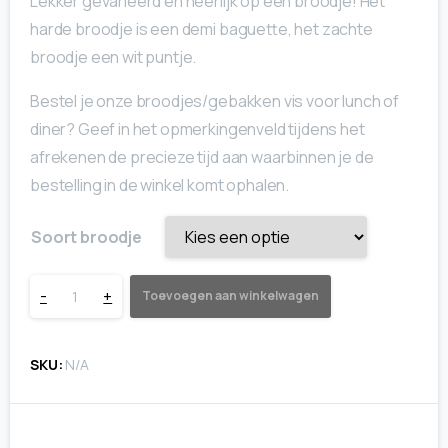
Lekker gevarieerd en heerlijk op een broodje! Het
harde broodje is een demi baguette, het zachte
broodje een wit puntje.
Bestel je onze broodjes/gebakken vis voor lunch of
diner? Geef in het opmerkingenveld tijdens het
afrekenen de precieze tijd aan waarbinnen je de
bestelling in de winkel komt ophalen.
Soort broodje
Broodje
-
+
Toevoegen aan winkelwagen
zeevruchtensalade
SKU:
N/A
quantity