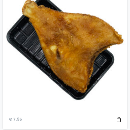
€
7.95