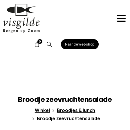
0
Naar de webshop
Search
Broodje
zeevruchtensalade
Winkel
Broodjes & lunch
Broodje zeevruchtensalade