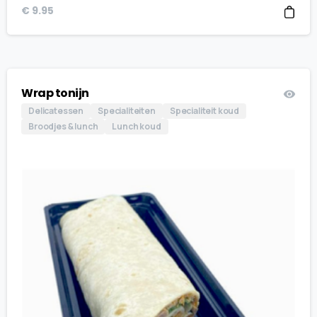
€
9.95
Wrap tonijn
Delicatessen
Specialiteiten
Specialiteit koud
Broodjes & lunch
Lunch koud