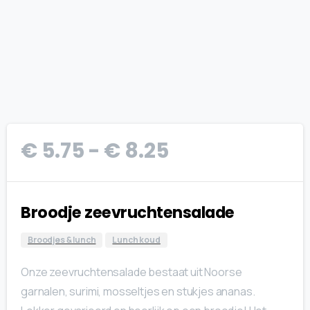
Prijsklasse:
€
5.75
-
€
8.25
€ 5.75
tot
Broodje zeevruchtensalade
€ 8.25
Broodjes & lunch
Lunch koud
Onze zeevruchtensalade bestaat uit Noorse
garnalen, surimi, mosseltjes en stukjes ananas.