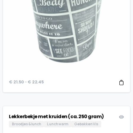
Prijsklasse:
-
€
21.50
€
22.45
€ 21.50
tot
€ 22.45
Lekkerbekje met kruiden (ca. 250 gram)
Broodjes & lunch
Lunch warm
Gebakken Vis