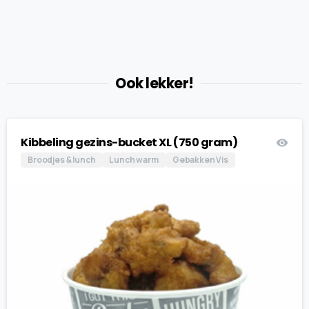
Ook lekker!
Kibbeling gezins-bucket XL (750 gram)
Broodjes & lunch
Lunch warm
Gebakken Vis