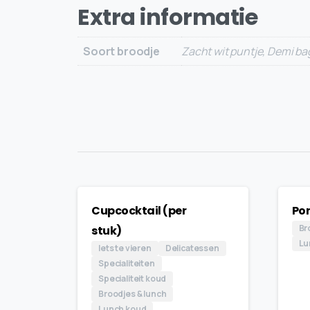
Extra informatie
Soort broodje
Zacht wit puntje, Demi ba
Cupcocktail (per
Por
Br
stuk)
Lu
Iets te vieren
Delicatessen
Specialiteiten
Specialiteit koud
Broodjes & lunch
Lunch koud