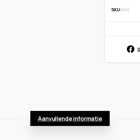
Noorse
SKU:
N/A
garnalen
quantity
D
Aanvullende informatie