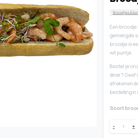
Broodjes & lu
Een broodje
gemengde sla
broodje is e
wit puntje.
Bestel je on
diner? Geef 
afrekenen de
bestelling in
Soort broo
Broodje
-
+