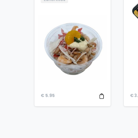
€
5.95
€
3