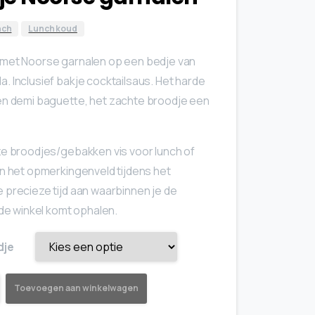
€ 9.95
nch
Lunch koud
 met Noorse garnalen op een bedje van
. Inclusief bakje cocktailsaus. Het harde
en demi baguette, het zachte broodje een
ze broodjes/gebakken vis voor lunch of
in het opmerkingenveld tijdens het
 precieze tijd aan waarbinnen je de
 de winkel komt ophalen.
dje
Toevoegen aan winkelwagen