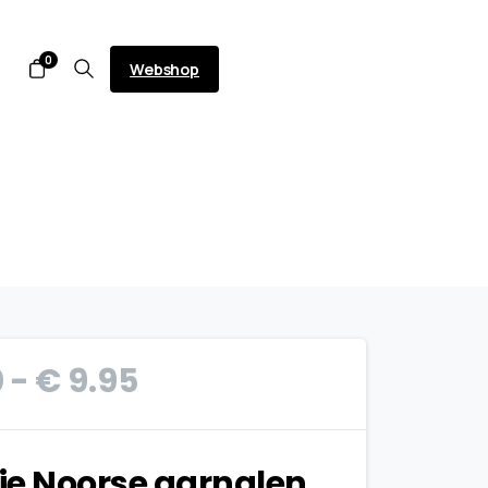
0
Webshop
Prijsklasse:
0
-
€
9.95
€ 6.50
tot
je Noorse garnalen