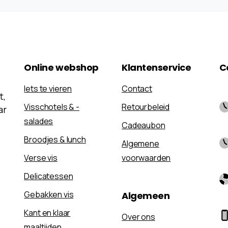
Online
webshop
Klantenservice
C
Iets te vieren
Contact
t,
Visschotels & -
Retourbeleid
ar
salades
Cadeaubon
Broodjes & lunch
Algemene
Verse vis
voorwaarden
Delicatessen
Gebakken vis
Algemeen
Kant en klaar
Over ons
maaltijden