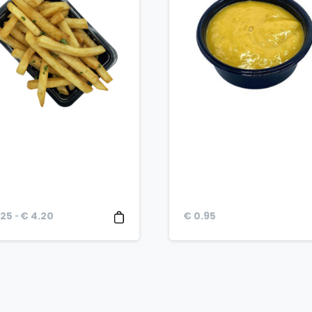
Prijsklasse:
-
.25
€
4.20
€
0.95
€ 3.25
tot
€ 4.20