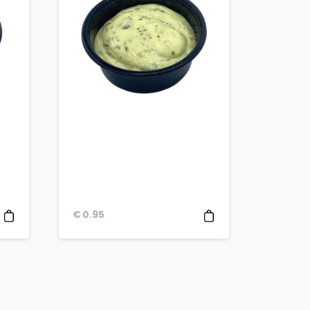
€
0.95