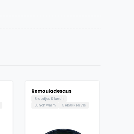
Remouladesaus
Broodjes & lunch
Lunch warm
Gebakken Vis