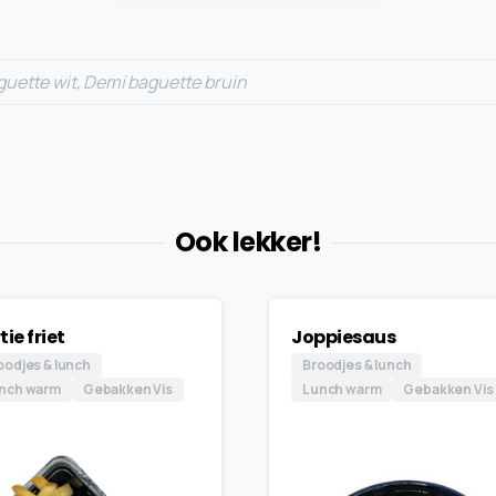
guette wit, Demi baguette bruin
Ook lekker!
tie friet
Joppiesaus
oodjes & lunch
Broodjes & lunch
nch warm
Gebakken Vis
Lunch warm
Gebakken Vis