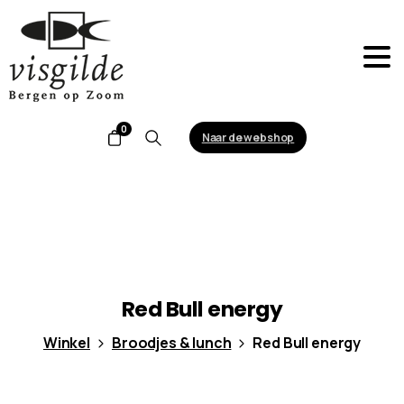
0
Naar de webshop
Search
Red
Bull
energy
Winkel
Broodjes & lunch
Red Bull energy