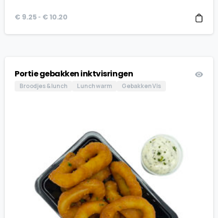
Prijsklasse:
-
€
9.25
€
10.20
€ 9.25
tot
€ 10.20
Portie gebakken inktvisringen
Broodjes & lunch
Lunch warm
Gebakken Vis