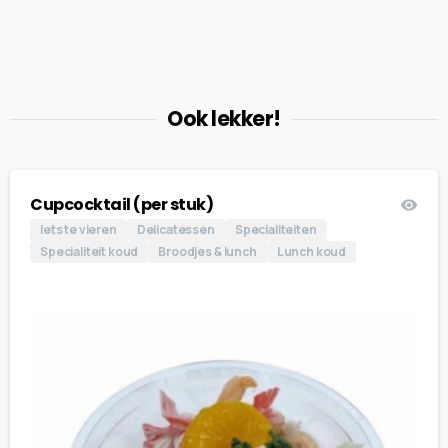
Ook lekker!
Cupcocktail (per stuk)
Iets te vieren
Delicatessen
Specialiteiten
Specialiteit koud
Broodjes & lunch
Lunch koud