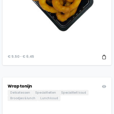
Prijsklasse:
-
€
5.50
€
6.45
€ 5.50
tot
€ 6.45
Wrap tonijn
Delicatessen
Specialiteiten
Specialiteit koud
Broodjes & lunch
Lunch koud