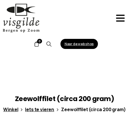
0
Naar de webshop
Search
Zeewolffilet
(circa
200
gram)
Winkel
Iets te vieren
Zeewolffilet (circa 200 gram)