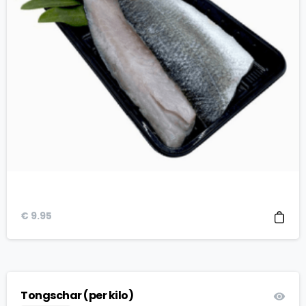
€
9.95
Tongschar (per kilo)