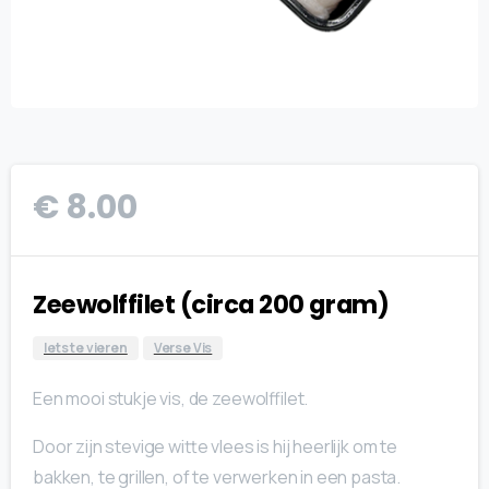
€
8.00
Zeewolffilet (circa 200 gram)
Iets te vieren
Verse Vis
Een mooi stukje vis, de zeewolffilet.
Door zijn stevige witte vlees is hij heerlijk om te
bakken, te grillen, of te verwerken in een pasta.