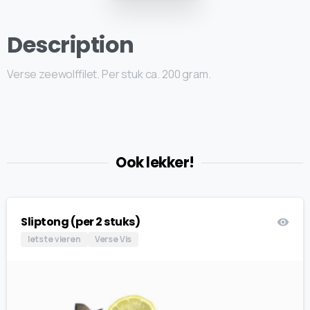
Description
Verse zeewolffilet. Per stuk ca. 200 gram.
Ook lekker!
Sliptong (per 2 stuks)
Iets te vieren
Verse Vis