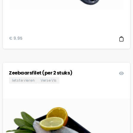
€
9.95
Zeebaarsfilet (per 2 stuks)
Iets te vieren
Verse Vis