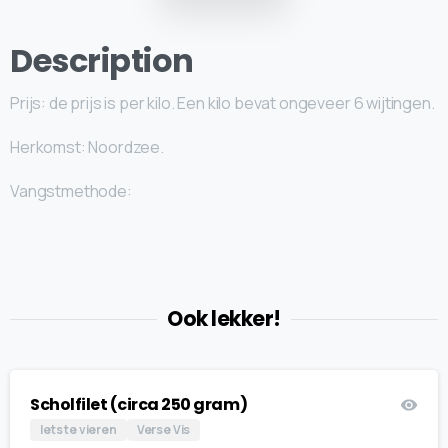
Description
Prijs: de prijs is per kilo. Een kilo bevat ongeveer 6 wijtingen.
Herkomst: Noordzee.
Vangstmethode:
Ook lekker!
Scholfilet (circa 250 gram)
Iets te vieren
Verse Vis