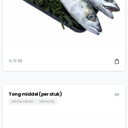
€
13.95
Tong middel (per stuk)
Iets te vieren
Verse Vis