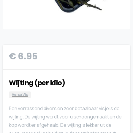
€
6.95
Wijting (per kilo)
Verse Vis
Een verrassend divers en zeer betaalbaar visje is de
wijting. De wijting wordt voor u schoongemaakt en de
kop wordt er afgehaald. De wijting is lekker uit de