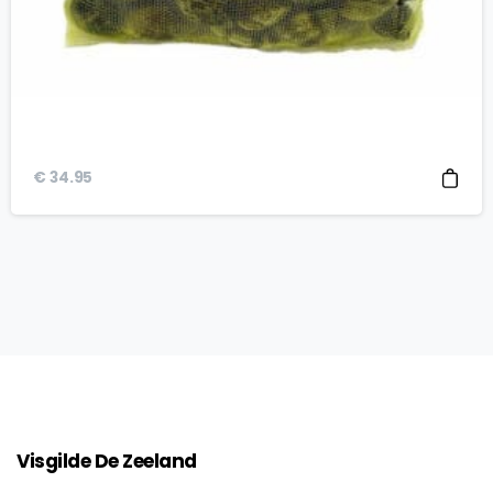
€
34.95
Visgilde
De
Zeeland