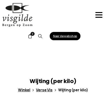
0
Naar de webshop
Search
Wijting
(per
kilo)
Winkel
Verse Vis
Wijting (per kilo)