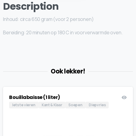
Description
Inhoud: circa 650 gram (voor 2 personen)
Bereiding: 20 minuten op 180 C in voorverwarmde oven.
Ook lekker!
Bouillabaisse (1 liter)
Iets te vieren
Kant & Klaar
Soepen
Diepvries