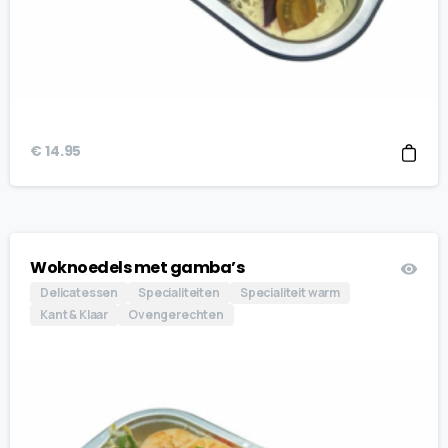
€
14.95
Woknoedels met gamba’s
Delicatessen
Specialiteiten
Specialiteit warm
Kant & Klaar
Ovengerechten