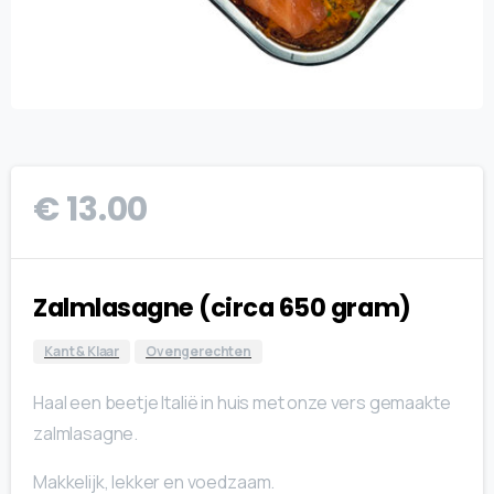
€
13.00
Zalmlasagne (circa 650 gram)
Kant & Klaar
Ovengerechten
Haal een beetje Italië in huis met onze vers gemaakte
zalmlasagne.
Makkelijk, lekker en voedzaam.