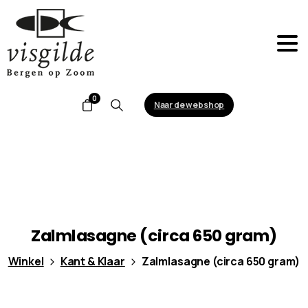
0
Naar de webshop
Search
Zalmlasagne
(circa
650
gram)
Winkel
Kant & Klaar
Zalmlasagne (circa 650 gram)