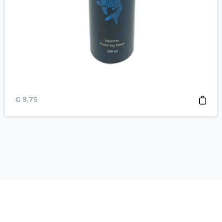
€
9.75