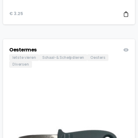
€
3.25
Oestermes
Iets te vieren
Schaal- & Schelpdieren
Oesters
Diversen