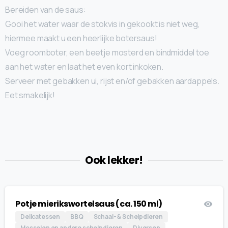
Bereiden van de saus:
Gooi het water waar de stokvis in gekookt is niet weg,
hiermee maakt u een heerlijke botersaus!
Voeg roomboter, een beetje mosterd en bindmiddel toe
aan het water en laat het even kort inkoken.
Serveer met gebakken ui, rijst en/of gebakken aardappels.
Eet smakelijk!
Ook lekker!
Potje mierikswortelsaus (ca. 150 ml)
Delicatessen
BBQ
Schaal- & Schelpdieren
Mosselen en andere schelpdieren
Diversen