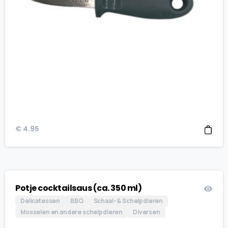
€
4.95
Potje cocktailsaus (ca. 350 ml)
Delicatessen
BBQ
Schaal- & Schelpdieren
Mosselen en andere schelpdieren
Diversen