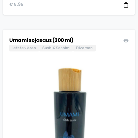
€
5.95
Umami sojasaus (200 ml)
Iets te vieren
Sushi & Sashimi
Diversen