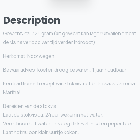
Description
Gewicht: ca. 325 gram (dit gewicht kan lager uitvallen omdat
de vis na verloop van tijd verder indroogt)
Herkomst: Noorwegen
Bewaaradvies: koel en droog bewaren , 1 jaar houdbaar
Een traditioneel recept van stokvis met botersaus van oma
Martha!
Bereiden van de stokvis:
Laat de stokvis ca. 24 uur weken in het water.
Verschoon het water en voeg flink wat zout en peper toe.
Laat het nu een klein uurtje koken.