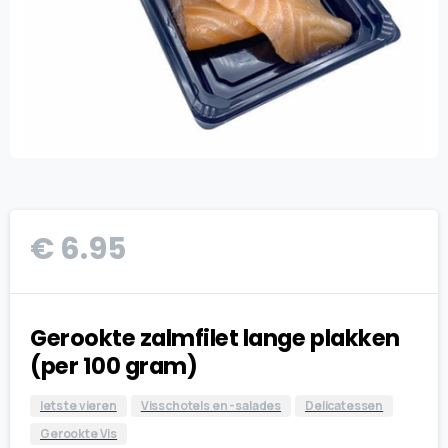
€
6.95
Gerookte zalmfilet lange plakken
(per 100 gram)
Iets te vieren
Visschotels en -salades
Delicatessen
Gerookte Vis