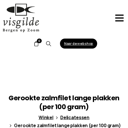
0
Naar de webshop
Search
Gerookte
zalmfilet
lange
plakken
(per
100
gram)
Winkel
Delicatessen
Gerookte zalmfilet lange plakken (per 100 gram)