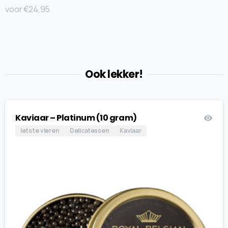
voor €24,95
Ook lekker!
Kaviaar – Platinum (10 gram)
Iets te vieren
Delicatessen
Kaviaar