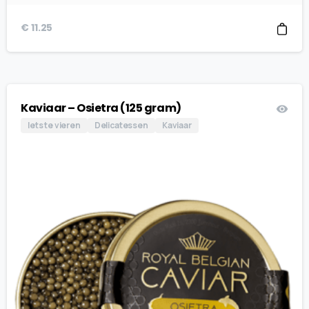
€
11.25
Kaviaar – Osietra (125 gram)
Iets te vieren
Delicatessen
Kaviaar