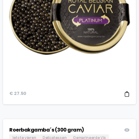
€
27.50
Roerbakgamba´s (300 gram)
Iets te vieren
Delicatessen
Gemarineerde Vis