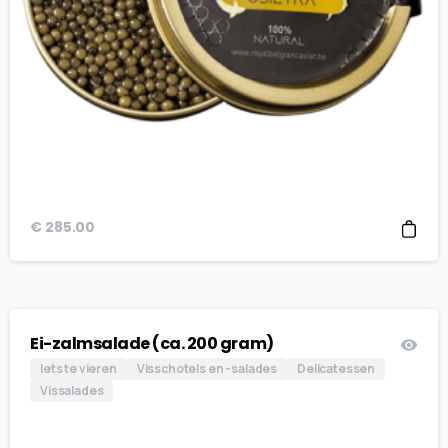
€
285.00
Ei-zalmsalade (ca. 200 gram)
Iets te vieren
Visschotels en -salades
Delicatessen
Vissalades