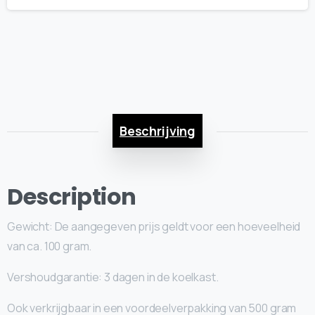
(per
100
gram)
quantity
Beschrijving
Description
Gewicht: De aangegeven prijs geldt voor een hoeveelheid
van ca. 100 gram.
Vershoudgarantie: 3 dagen in de koelkast.
Ook verkrijgbaar in een voordeelverpakking van 500 gram