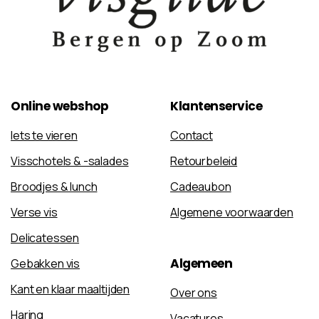
Online
webshop
Klantenservice
Iets te vieren
Contact
Visschotels & -salades
Retourbeleid
Broodjes & lunch
Cadeaubon
Verse vis
Algemene voorwaarden
Delicatessen
Algemeen
Gebakken vis
Kant en klaar maaltijden
Over ons
Haring
Vacatures