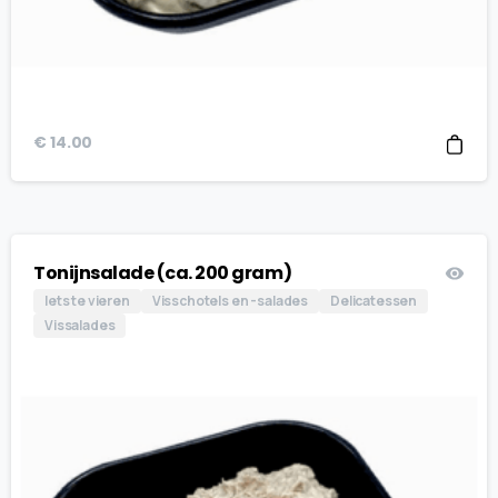
€
14.00
Tonijnsalade (ca. 200 gram)
Iets te vieren
Visschotels en -salades
Delicatessen
Vissalades