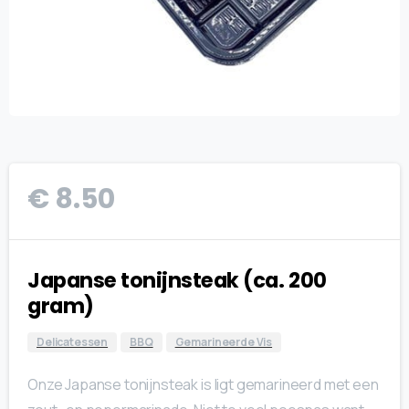
€
8.50
Japanse tonijnsteak (ca. 200
gram)
Delicatessen
BBQ
Gemarineerde Vis
Onze Japanse tonijnsteak is ligt gemarineerd met een