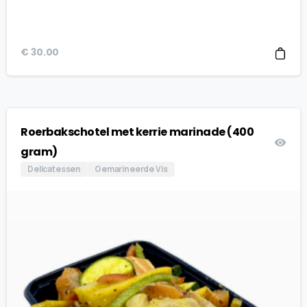
€
30.00
Roerbakschotel met kerrie marinade (400
gram)
Delicatessen
Gemarineerde Vis