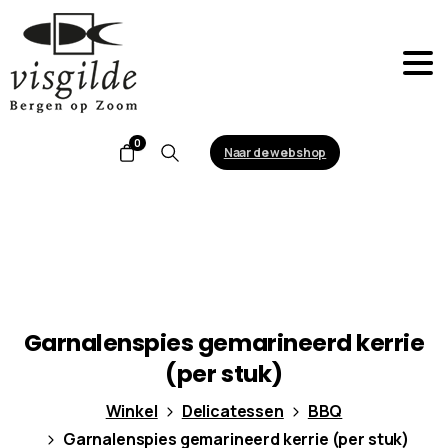
0
Naar de webshop
Search
Garnalenspies
gemarineerd
kerrie
(per
stuk)
Winkel
Delicatessen
BBQ
Garnalenspies gemarineerd kerrie (per stuk)