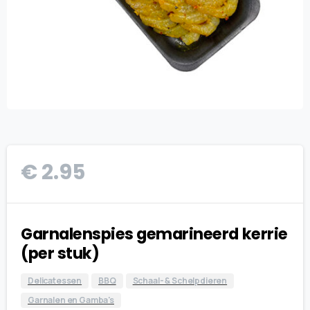
€
2.95
Garnalenspies gemarineerd kerrie
(per stuk)
Delicatessen
BBQ
Schaal- & Schelpdieren
Garnalen en Gamba's