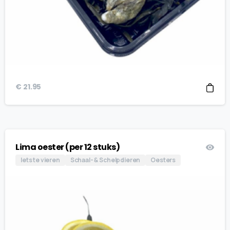
€
21.95
Lima oester (per 12 stuks)
Iets te vieren
Schaal- & Schelpdieren
Oesters