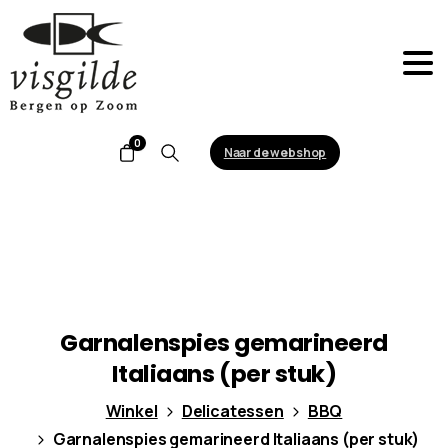
0
Naar de webshop
Search
Garnalenspies
gemarineerd
Italiaans
(per
stuk)
Winkel
Delicatessen
BBQ
Garnalenspies gemarineerd Italiaans (per stuk)