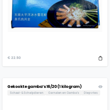
€
22.50
Gekookte gamba’s 16/20 (1 kilogram)
Schaal- & Schelpdieren
Garnalen en Gamba's
Diepvries