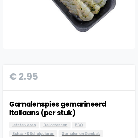
€
2.95
Garnalenspies gemarineerd
Italiaans (per stuk)
Iets te vieren
Delicatessen
BBQ
Schaal- & Schelpdieren
Garnalen en Gamba's